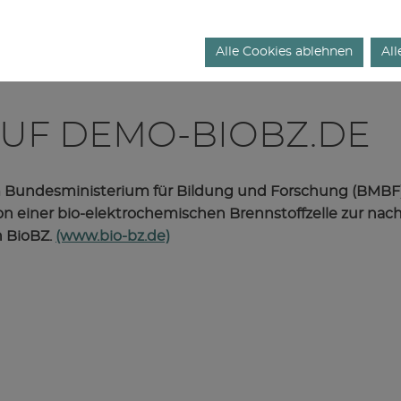
Alle Cookies ablehnen
All
UF DEMO-BIOBZ.DE
Bundesministerium für Bildung und Forschung (BMBF) ü
n einer bio-elektrochemischen Brennstoffzelle zur nac
n BioBZ.
(www.bio-bz.de)