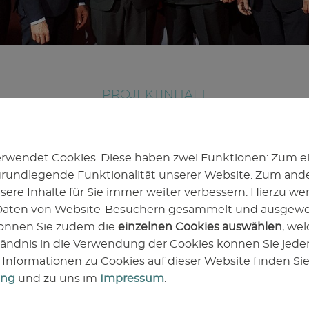
P
PROJEKTINHALT
ause
Das Projekt DEMO-BioBZ ist in zwei
Phasen gegliedert. In einer ersten
n
Phase werden neue Konzepte und
rwendet Cookies. Diese haben zwei Funktionen: Zum ei
Materialien für den Bau einer
e grundlegende Funktionalität unserer Website. Zum an
Demonstrationsanlage im
sere Inhalte für Sie immer weiter verbessern. Hierzu wer
technischen Maßstab (zweite Phase)
Daten von Website-Besuchern gesammelt und ausgewe
gewonnen.
önnen Sie zudem die
einzelnen Cookies auswählen
, we
tändnis in die Verwendung der Cookies können Sie jederz
 Informationen zu Cookies auf dieser Website finden Sie
Mehr erfahren
ung
und zu uns im
Impressum
.