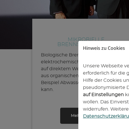
MIKROBIELLE
BRENNSTOFFZELLEN
Hinweis zu Cookies
Biologische Brennstoffzellen sind bio-
elektrochemische Systeme, mit dene
Unsere Webseite ve
auf direktem Weg elektrische Energie
erforderlich für di
aus organischem Material, zum
Hilfe der Cookies un
Beispiel Abwasser, gewonnen werden
pseudonymisierte 
kann.
auf Einstellungen
k
wollen. Das Einvers
widerrufen. Weitere
Mehr erfahren
Datenschutzerklär